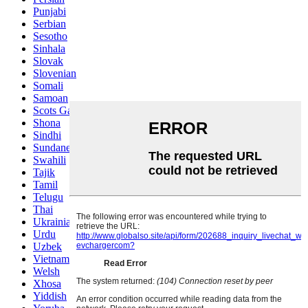
Punjabi
Serbian
Sesotho
Sinhala
Slovak
Slovenian
Somali
Samoan
Scots Gaelic
Shona
Sindhi
Sundanese
Swahili
Tajik
Tamil
Telugu
Thai
Ukrainian
Urdu
Uzbek
Vietnamese
Welsh
Xhosa
Yiddish