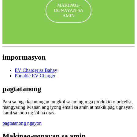
MAKIPAG-
UGNAYAN SA
AMIN
impormasyon
EV Charger sa Bahay
Portable EV Charger
pagtatanong
Para sa mga katanungan tungkol sa aming mga produkto o pricelist,
mangyaring iwanan ang iyong email sa amin at makikipag-ugnayan
kami sa loob ng 24 na oras.
pagtatanong ngayon
Makipag-ugnayan sa amin