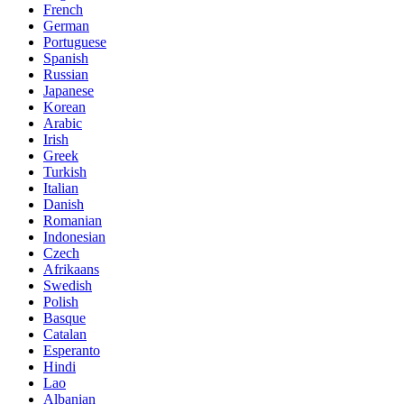
French
German
Portuguese
Spanish
Russian
Japanese
Korean
Arabic
Irish
Greek
Turkish
Italian
Danish
Romanian
Indonesian
Czech
Afrikaans
Swedish
Polish
Basque
Catalan
Esperanto
Hindi
Lao
Albanian