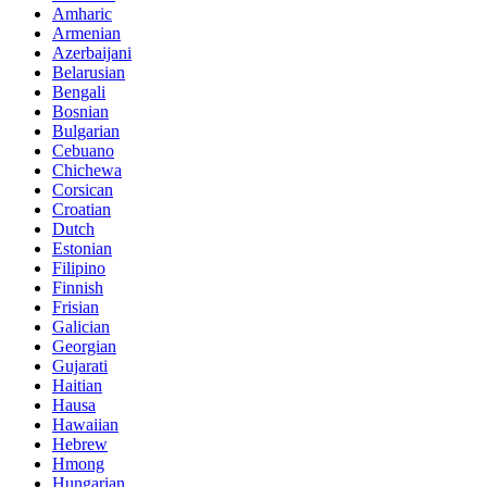
Amharic
Armenian
Azerbaijani
Belarusian
Bengali
Bosnian
Bulgarian
Cebuano
Chichewa
Corsican
Croatian
Dutch
Estonian
Filipino
Finnish
Frisian
Galician
Georgian
Gujarati
Haitian
Hausa
Hawaiian
Hebrew
Hmong
Hungarian