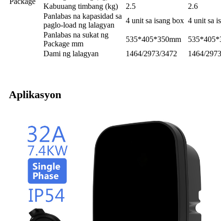
Package
Kabuuang timbang (kg)
2.5
2.6
Panlabas na kapasidad sa
4 unit sa isang box
4 unit sa 
paglo-load ng lalagyan
Panlabas na sukat ng
535*405*350mm
535*405
Package mm
Dami ng lalagyan
1464/2973/3472
1464/2973
Aplikasyon