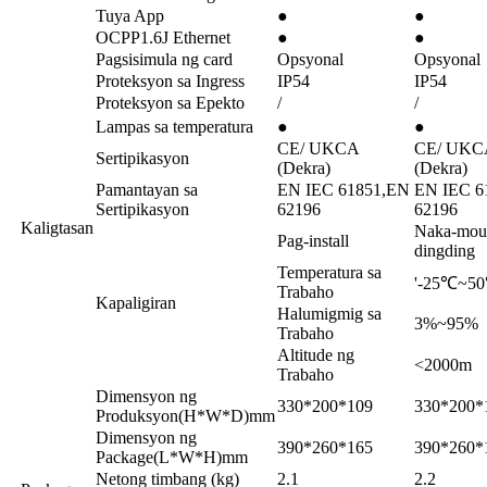
Tuya App
●
●
OCPP1.6J Ethernet
●
●
Pagsisimula ng card
Opsyonal
Opsyonal
Proteksyon sa Ingress
IP54
IP54
Proteksyon sa Epekto
/
/
Lampas sa temperatura
●
●
CE/ UKCA
CE/ UKC
Sertipikasyon
(Dekra)
(Dekra)
Pamantayan sa
EN IEC 61851,EN
EN IEC 6
Sertipikasyon
62196
62196
Kaligtasan
Naka-moun
Pag-install
dingding
Temperatura sa
'-25℃~5
Trabaho
Kapaligiran
Halumigmig sa
3%~95%
Trabaho
Altitude ng
<2000m
Trabaho
Dimensyon ng
330*200*109
330*200*
Produksyon(H*W*D)mm
Dimensyon ng
390*260*165
390*260*
Package(L*W*H)mm
Netong timbang (kg)
2.1
2.2