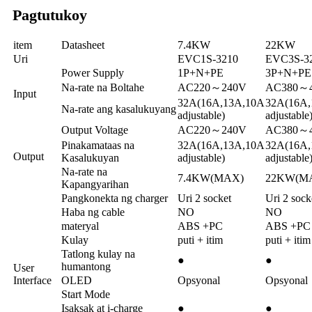
Pagtutukoy
item
Datasheet
7.4KW
22KW
Uri
EVC1S-3210
EVC3S-3
Power Supply
1P+N+PE
3P+N+PE
Na-rate na Boltahe
AC220～240V
AC380～
Input
32A(16A,13A,10A
32A(16A,
Na-rate ang kasalukuyang
adjustable)
adjustable
Output Voltage
AC220～240V
AC380～
Pinakamataas na
32A(16A,13A,10A
32A(16A,
Output
Kasalukuyan
adjustable)
adjustable
Na-rate na
7.4KW(MAX)
22KW(M
Kapangyarihan
Pangkonekta ng charger
Uri 2 socket
Uri 2 sock
Haba ng cable
NO
NO
materyal
ABS +PC
ABS +PC
Kulay
puti + itim
puti + itim
Tatlong kulay na
●
●
humantong
User
Interface
OLED
Opsyonal
Opsyonal
Start Mode
Isaksak at i-charge
●
●