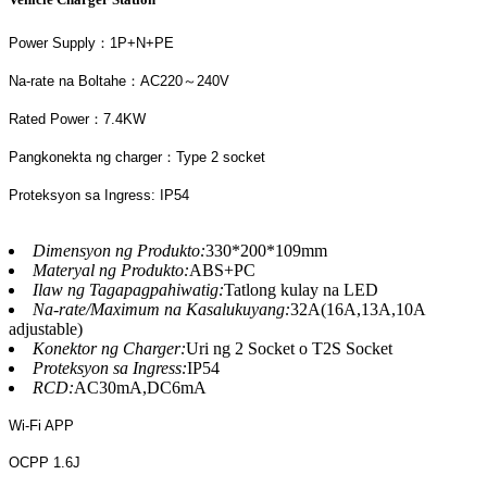
Power Supply：1P+N+PE
Na-rate na Boltahe：AC220～240V
Rated Power：7.4KW
Pangkonekta ng charger：Type 2 socket
Proteksyon sa Ingress: IP54
Dimensyon ng Produkto:
330*200*109mm
Materyal ng Produkto:
ABS+PC
Ilaw ng Tagapagpahiwatig:
Tatlong kulay na LED
Na-rate/Maximum na Kasalukuyang:
32A(16A,13A,10A
adjustable)
Konektor ng Charger:
Uri ng 2 Socket o T2S Socket
Proteksyon sa Ingress:
IP54
RCD:
AC30mA,DC6mA
Wi-Fi APP
OCPP 1.6J