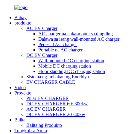
Bahay
produkto
AC EV Charger
AC charger na naka-mount sa dingding
Dalawa sa isang wall-mounted AC charger
Pedestal AC charger
Portable na AC charger
DC EV Charger
Wall-mounted DC charging station
Mobile DC charging station
Floor-standing DC charging station
Sistema ng Imbakan ng Enerhiya
EV CHARGER CABLE
Video
Proyekto
Pillar EV CHARGER
DC EV CHARGER 60~300kw
AC EV CHARGER
DC EV CHARGER 20~40kw
Balita
Balita ng Produkto
Tungkol sa Amin