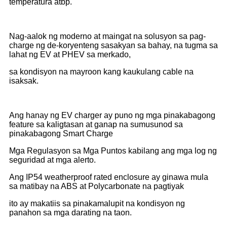
temperatura atbp.
Nag-aalok ng moderno at maingat na solusyon sa pag-
charge ng de-koryenteng sasakyan sa bahay, na tugma sa
lahat ng EV at PHEV sa merkado,
sa kondisyon na mayroon kang kaukulang cable na
isaksak.
Ang hanay ng EV charger ay puno ng mga pinakabagong
feature sa kaligtasan at ganap na sumusunod sa
pinakabagong Smart Charge
Mga Regulasyon sa Mga Puntos kabilang ang mga log ng
seguridad at mga alerto.
Ang IP54 weatherproof rated enclosure ay ginawa mula
sa matibay na ABS at Polycarbonate na pagtiyak
ito ay makatiis sa pinakamalupit na kondisyon ng
panahon sa mga darating na taon.