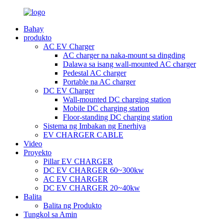
Bahay
produkto
AC EV Charger
AC charger na naka-mount sa dingding
Dalawa sa isang wall-mounted AC charger
Pedestal AC charger
Portable na AC charger
DC EV Charger
Wall-mounted DC charging station
Mobile DC charging station
Floor-standing DC charging station
Sistema ng Imbakan ng Enerhiya
EV CHARGER CABLE
Video
Proyekto
Pillar EV CHARGER
DC EV CHARGER 60~300kw
AC EV CHARGER
DC EV CHARGER 20~40kw
Balita
Balita ng Produkto
Tungkol sa Amin