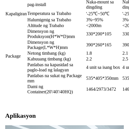
Naka-mount sa
Nak
pag-install
dingding
din
Temperatura sa Trabaho
Kapaligiran
'-25℃~50℃
'-
Halumigmig sa Trabaho
3%~95%
3%
Altitude ng Trabaho
<2000m
<2
Dimensyon ng
330*200*105
33
Produksyon(H*W*D)mm
Dimensyon ng
390*260*165
39
Package(L*W*H)mm
Netong timbang (kg)
1.8
2.1
Package
Kabuuang timbang (kg)
2.2
2.5
Panlabas na kapasidad sa
4 unit sa isang box
4 u
paglo-load ng lalagyan
Panlabas na sukat ng Package
535*405*350mm
53
mm
Dami ng
1464/2973/3472
146
Container(20'/40'/40HQ)
Aplikasyon