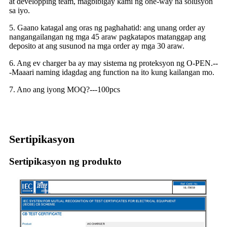
at developping team, magbibigay kami ng one-way na solusyon
sa iyo.
5. Gaano katagal ang oras ng paghahatid: ang unang order ay
nangangailangan ng mga 45 araw pagkatapos matanggap ang
deposito at ang susunod na mga order ay mga 30 araw.
6. Ang ev charger ba ay may sistema ng proteksyon ng O-PEN.--
-Maaari naming idagdag ang function na ito kung kailangan mo.
7. Ano ang iyong MOQ?---100pcs
Sertipikasyon
Sertipikasyon ng produkto