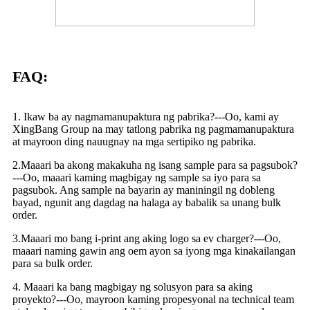
FAQ:
1. Ikaw ba ay nagmamanupaktura ng pabrika?---Oo, kami ay
XingBang Group na may tatlong pabrika ng pagmamanupaktura
at mayroon ding nauugnay na mga sertipiko ng pabrika.
2.Maaari ba akong makakuha ng isang sample para sa pagsubok?
---Oo, maaari kaming magbigay ng sample sa iyo para sa
pagsubok. Ang sample na bayarin ay maniningil ng dobleng
bayad, ngunit ang dagdag na halaga ay babalik sa unang bulk
order.
3.Maaari mo bang i-print ang aking logo sa ev charger?---Oo,
maaari naming gawin ang oem ayon sa iyong mga kinakailangan
para sa bulk order.
4. Maaari ka bang magbigay ng solusyon para sa aking
proyekto?---Oo, mayroon kaming propesyonal na technical team