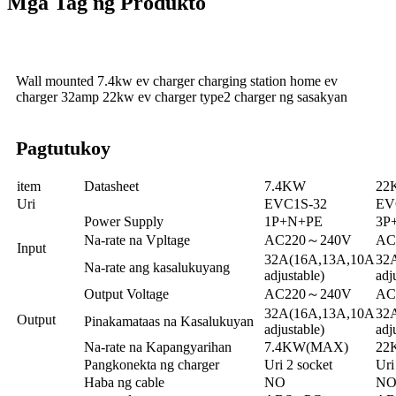
Mga Tag ng Produkto
Wall mounted 7.4kw ev charger charging station home ev
charger 32amp 22kw ev charger type2 charger ng sasakyan
Pagtutukoy
item
Datasheet
7.4KW
22
Uri
EVC1S-32
EV
Power Supply
1P+N+PE
3P
Na-rate na Vpltage
AC220～240V
AC
Input
32A(16A,13A,10A
32
Na-rate ang kasalukuyang
adjustable)
adj
Output Voltage
AC220～240V
AC
32A(16A,13A,10A
32
Output
Pinakamataas na Kasalukuyan
adjustable)
adj
Na-rate na Kapangyarihan
7.4KW(MAX)
22
Pangkonekta ng charger
Uri 2 socket
Uri
Haba ng cable
NO
N