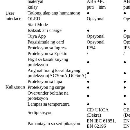
materyal
ABS +PC
AB
kulay
puti + itim
put
Tatlong ulap ang humantong
●
●
User
interface
OLED
Opsyonal
Ops
Start Mode
Isaksak at i-charge
●
●
Tuya App
Opsyonal
Ops
Pagsisimula ng card
Opsyonal
Ops
Proteksyon sa Ingress
IP54
IP5
Proteksyon sa Epekto
/
/
Higit sa kasalukuyang
●
●
proteksyon
Ang natitirang kasalukuyang
●
●
proteksyon(AC30mA,DC6mA)
Proteksyon sa lupa
●
●
Kaligtasan
Proteksyon ng surge
●
●
Over/under boltahe na
●
●
proteksyon
Lampas sa temperatura
●
●
CE/ UKCA
CE
Sertipikasyon
(Dekra)
(De
EN IEC 61851,
EN
Pamantayan sa sertipikasyon
EN 62196
EN