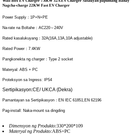
Wall Box EV Charger 7.4KW 32A EV Charger Sasakyan papuntang Bahay
Nagcha-charge 22KW Fast EV Charger
Power Supply：1P+N+PE
Na-rate na Boltahe：AC220～240V
Rated kasalukuyang：32A(16A,13A,10A adjustable)
Rated Power：7.4KW
Pangkonekta ng charger：Type 2 socket
Materyal: ABS + PC
Proteksyon sa Ingress: IP54
Sertipikasyon:CE/ UKCA (Dekra)
Pamantayan sa Sertipikasyon：EN IEC 61851,EN 62196
Pag-install: Naka-mount sa dingding
Dimensyon ng Produkto:
330*200*109
Materyal ng Produkto:
ABS+PC